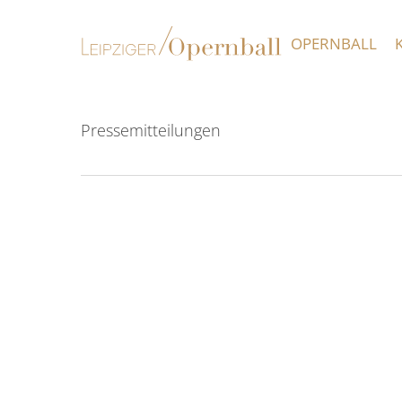
Skip
to
OPERNBALL
main
content
Pressemitteilungen