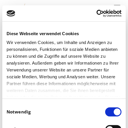
Menu
Skip
to
main
content
Weltstar auf der
Diese Webseite verwendet Cookies
Opernball-Bühne
Wir verwenden Cookies, um Inhalte und Anzeigen zu
personalisieren, Funktionen für soziale Medien anbieten
zu können und die Zugriffe auf unsere Website zu
analysieren. Außerdem geben wir Informationen zu Ihrer
Verwendung unserer Website an unsere Partner für
soziale Medien, Werbung und Analysen weiter. Unsere
Partner führen diese Informationen möglicherweise mit
weiteren Daten zusammen, die Sie ihnen bereitgestellt
haben oder die sie im Rahmen Ihrer Nutzung der Dienste
gesammelt haben.
Einwilligungsauswahl
Notwendig