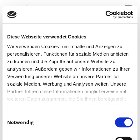
Menu
Skip
to
main
content
Startklar für den
Diese Webseite verwendet Cookies
Opernball?
Wir verwenden Cookies, um Inhalte und Anzeigen zu
personalisieren, Funktionen für soziale Medien anbieten
zu können und die Zugriffe auf unsere Website zu
analysieren. Außerdem geben wir Informationen zu Ihrer
Verwendung unserer Website an unsere Partner für
soziale Medien, Werbung und Analysen weiter. Unsere
Partner führen diese Informationen möglicherweise mit
weiteren Daten zusammen, die Sie ihnen bereitgestellt
haben oder die sie im Rahmen Ihrer Nutzung der Dienste
gesammelt haben.
Einwilligungsauswahl
Notwendig