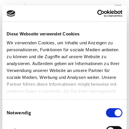
Menu
Skip
to
main
content
Das war der
Diese Webseite verwendet Cookies
Leipziger
Opernball 2021
Wir verwenden Cookies, um Inhalte und Anzeigen zu
personalisieren, Funktionen für soziale Medien anbieten
zu können und die Zugriffe auf unsere Website zu
analysieren. Außerdem geben wir Informationen zu Ihrer
Verwendung unserer Website an unsere Partner für
soziale Medien, Werbung und Analysen weiter. Unsere
Partner führen diese Informationen möglicherweise mit
weiteren Daten zusammen, die Sie ihnen bereitgestellt
haben oder die sie im Rahmen Ihrer Nutzung der Dienste
gesammelt haben.
Einwilligungsauswahl
Notwendig