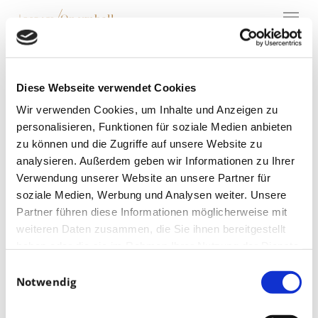
Menu
Skip
to
main
content
Porsche stiftet
Unikat für
Diese Webseite verwendet Cookies
Opernball-
Wir verwenden Cookies, um Inhalte und Anzeigen zu
Tombola
personalisieren, Funktionen für soziale Medien anbieten
zu können und die Zugriffe auf unsere Website zu
analysieren. Außerdem geben wir Informationen zu Ihrer
Verwendung unserer Website an unsere Partner für
soziale Medien, Werbung und Analysen weiter. Unsere
Partner führen diese Informationen möglicherweise mit
weiteren Daten zusammen, die Sie ihnen bereitgestellt
haben oder die sie im Rahmen Ihrer Nutzung der Dienste
gesammelt haben.
Einwilligungsauswahl
Notwendig