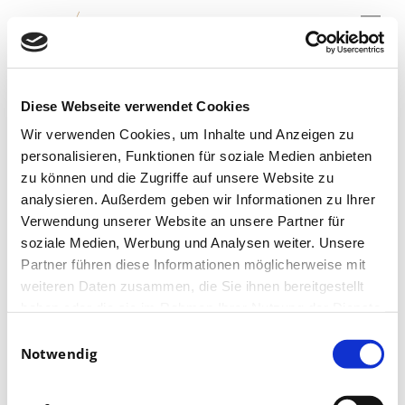
Menu
Skip
to
main
content
Oster-Aktion
Diese Webseite verwendet Cookies
Wir verwenden Cookies, um Inhalte und Anzeigen zu
personalisieren, Funktionen für soziale Medien anbieten
zu können und die Zugriffe auf unsere Website zu
analysieren. Außerdem geben wir Informationen zu Ihrer
Verwendung unserer Website an unsere Partner für
soziale Medien, Werbung und Analysen weiter. Unsere
Partner führen diese Informationen möglicherweise mit
weiteren Daten zusammen, die Sie ihnen bereitgestellt
haben oder die sie im Rahmen Ihrer Nutzung der Dienste
gesammelt haben.
Einwilligungsauswahl
Notwendig