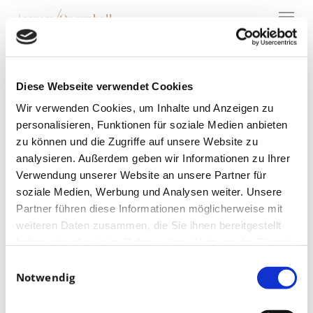
Menu
Skip
to
main
content
Mit diesen
KünstlerInnen
Diese Webseite verwendet Cookies
tanzen Sie durch
Wir verwenden Cookies, um Inhalte und Anzeigen zu
die Ballnacht
personalisieren, Funktionen für soziale Medien anbieten
zu können und die Zugriffe auf unsere Website zu
analysieren. Außerdem geben wir Informationen zu Ihrer
Verwendung unserer Website an unsere Partner für
soziale Medien, Werbung und Analysen weiter. Unsere
Partner führen diese Informationen möglicherweise mit
weiteren Daten zusammen, die Sie ihnen bereitgestellt
haben oder die sie im Rahmen Ihrer Nutzung der Dienste
gesammelt haben.
Einwilligungsauswahl
Notwendig