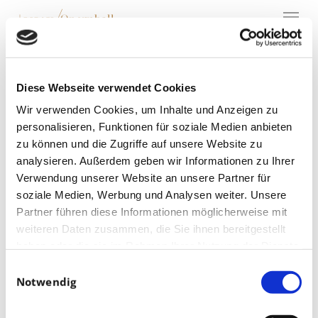
Menu
Skip
to
main
content
Malte Arkona ist
neuer Moderator
Diese Webseite verwendet Cookies
des Leipziger
Wir verwenden Cookies, um Inhalte und Anzeigen zu
Opernballs
personalisieren, Funktionen für soziale Medien anbieten
zu können und die Zugriffe auf unsere Website zu
analysieren. Außerdem geben wir Informationen zu Ihrer
Verwendung unserer Website an unsere Partner für
soziale Medien, Werbung und Analysen weiter. Unsere
Partner führen diese Informationen möglicherweise mit
weiteren Daten zusammen, die Sie ihnen bereitgestellt
haben oder die sie im Rahmen Ihrer Nutzung der Dienste
gesammelt haben.
Einwilligungsauswahl
Notwendig