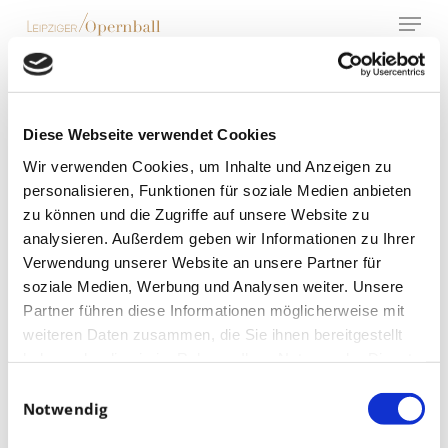
Menu
Skip
to
main
content
Kulinarischer
Ausblick auf den
Diese Webseite verwendet Cookies
Opernball
Wir verwenden Cookies, um Inhalte und Anzeigen zu
personalisieren, Funktionen für soziale Medien anbieten
zu können und die Zugriffe auf unsere Website zu
analysieren. Außerdem geben wir Informationen zu Ihrer
Verwendung unserer Website an unsere Partner für
soziale Medien, Werbung und Analysen weiter. Unsere
Partner führen diese Informationen möglicherweise mit
weiteren Daten zusammen, die Sie ihnen bereitgestellt
haben oder die sie im Rahmen Ihrer Nutzung der Dienste
gesammelt haben.
Einwilligungsauswahl
Notwendig