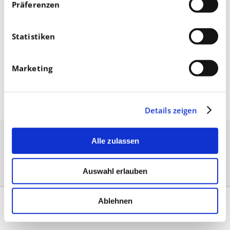
Präferenzen
Statistiken
Mai 08, 2023
Marketing
Leipziger Opernball gibt Motto bekannt
Details zeigen
Alle zulassen
Auswahl erlauben
Ablehnen
Kontakt
|
Impressum & AGB
|
Datenschutz
|
Umsetzung