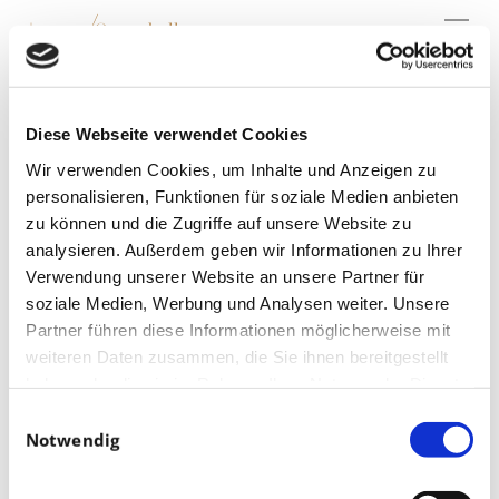
Menu
Skip
to
main
content
28.03.2023 Radio
Leipzig
Diese Webseite verwendet Cookies
Wir verwenden Cookies, um Inhalte und Anzeigen zu
personalisieren, Funktionen für soziale Medien anbieten
zu können und die Zugriffe auf unsere Website zu
analysieren. Außerdem geben wir Informationen zu Ihrer
Verwendung unserer Website an unsere Partner für
soziale Medien, Werbung und Analysen weiter. Unsere
Partner führen diese Informationen möglicherweise mit
weiteren Daten zusammen, die Sie ihnen bereitgestellt
haben oder die sie im Rahmen Ihrer Nutzung der Dienste
gesammelt haben.
Einwilligungsauswahl
Notwendig