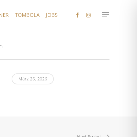
FACEBOOK
INSTAGRAM
NER
TOMBOLA
JOBS
Menu
an
März 26, 2026
Next Project