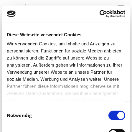
Menu
Skip
to
main
content
17.12.2019
Diese Webseite verwendet Cookies
Sachsen
Fernsehen
Wir verwenden Cookies, um Inhalte und Anzeigen zu
personalisieren, Funktionen für soziale Medien anbieten
zu können und die Zugriffe auf unsere Website zu
analysieren. Außerdem geben wir Informationen zu Ihrer
Verwendung unserer Website an unsere Partner für
soziale Medien, Werbung und Analysen weiter. Unsere
Partner führen diese Informationen möglicherweise mit
Februar 11, 2019
weiteren Daten zusammen, die Sie ihnen bereitgestellt
haben oder die sie im Rahmen Ihrer Nutzung der Dienste
gesammelt haben.
Einwilligungsauswahl
Rekordergebnis beim Opernball – 100.000€ Scheck
Notwendig
übergeben