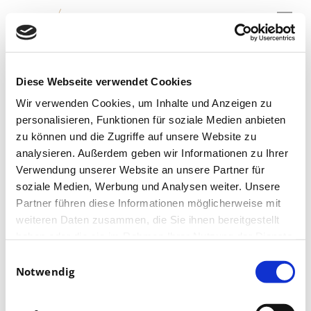
Menu
Skip
to
main
content
02.07.2021
Diese Webseite verwendet Cookies
Leipziger
Volkszeitung
Wir verwenden Cookies, um Inhalte und Anzeigen zu
personalisieren, Funktionen für soziale Medien anbieten
zu können und die Zugriffe auf unsere Website zu
analysieren. Außerdem geben wir Informationen zu Ihrer
Verwendung unserer Website an unsere Partner für
soziale Medien, Werbung und Analysen weiter. Unsere
Partner führen diese Informationen möglicherweise mit
Juli 02, 2021
weiteren Daten zusammen, die Sie ihnen bereitgestellt
haben oder die sie im Rahmen Ihrer Nutzung der Dienste
gesammelt haben.
Einwilligungsauswahl
Leipziger Opernball findet nach Corona-Pause wieder statt
Notwendig
– und ist teilweise schon ausverkauft