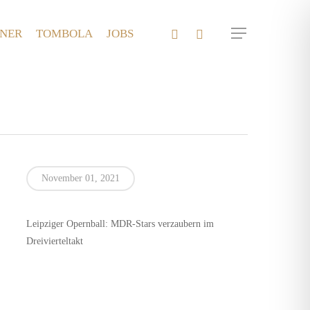
FACEBOOK
INSTAGRAM
TNER
TOMBOLA
JOBS
Menu
November 01, 2021
Leipziger Opernball: MDR-Stars verzaubern im
Dreivierteltakt