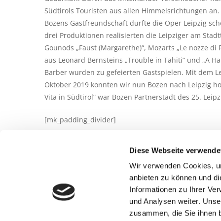
Südtirols Touristen aus allen Himmelsrichtungen an.
Bozens Gastfreundschaft durfte die Oper Leipzig sc
drei Produktionen realisierten die Leipziger am Stad
Gounods „Faust (Margarethe)“, Mozarts „Le nozze di
aus Leonard Bernsteins „Trouble in Tahiti“ und „A H
Barber wurden zu gefeierten Gastspielen. Mit dem L
Oktober 2019 konnten wir nun Bozen nach Leipzig ho
Vita in Südtirol“ war Bozen Partnerstadt des 25. Leip
[mk_padding_divider]
© IDM Südtirol/Clemens Zahn
Diese Webseite verwende
Wir verwenden Cookies, um
anbieten zu können und di
Informationen zu Ihrer Ve
und Analysen weiter. Unse
zusammen, die Sie ihnen b