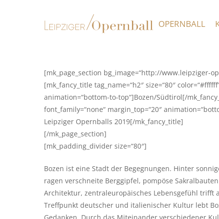
Skip
to
OPERNBALL
main
content
[mk_page_section bg_image=“http://www.leipziger-ope
[mk_fancy_title tag_name=“h2″ size=“80″ color=“#ffff
animation=“bottom-to-top“]Bozen/Südtirol[/mk_fancy_t
font_family=“none“ margin_top=“20″ animation=“botto
Leipziger Opernballs 2019[/mk_fancy_title]
[/mk_page_section]
[mk_padding_divider size=“80″]
Bozen ist eine Stadt der Begegnungen. Hinter sonni
ragen verschneite Berggipfel, pompöse Sakralbaute
Architektur, zentraleuropäisches Lebensgefühl trifft 
Treffpunkt deutscher und italienischer Kultur lebt 
Gedanken. Durch das Miteinander verschiedener Kult