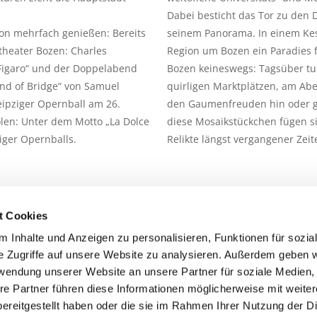
Dabei besticht das Tor zu den 
hon mehrfach genießen: Bereits
seinem Panorama. In einem Kess
ttheater Bozen: Charles
Region um Bozen ein Paradies f
 Figaro“ und der Doppelabend
Bozen keineswegs: Tagsüber tu
and of Bridge“ von Samuel
quirligen Marktplätzen, am Abe
eipziger Opernball am 26.
den Gaumenfreuden hin oder gen
len: Unter dem Motto „La Dolce
diese Mosaikstückchen fügen s
ziger Opernballs.
Relikte längst vergangener Ze
t Cookies
 Inhalte und Anzeigen zu personalisieren, Funktionen für sozia
e Zugriffe auf unsere Website zu analysieren. Außerdem geben w
rwendung unserer Website an unsere Partner für soziale Medien
re Partner führen diese Informationen möglicherweise mit weite
ereitgestellt haben oder die sie im Rahmen Ihrer Nutzung der D