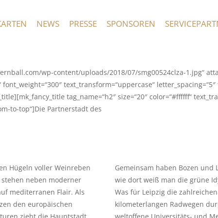
KARTEN
NEWS
PRESSE
SPONSOREN
SERVICEPART
rnball.com/wp-content/uploads/2018/07/smg00524clza-1.jpg“ attach
ff“ font_weight=“300″ text_transform=“uppercase“ letter_spacing=“5
itle][mk_fancy_title tag_name=“h2″ size=“20″ color=“#ffffff“ text_t
m-to-top“]Die Partnerstadt des
gen Hügeln voller Weinreben
Gemeinsam haben Bozen und Le
n stehen neben moderner
wie dort weiß man die grüne Idy
auf mediterranen Flair. Als
Was für Leipzig die zahlreiche
Bozen den europäischen
kilometerlangen Radwegen dur
uren zieht die Hauptstadt
weltoffene Universitäts- und Me