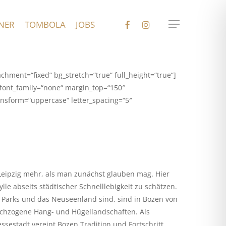
FACEBOOK
INSTAGRAM
NER
TOMBOLA
JOBS
Menu
ment=“fixed“ bg_stretch=“true“ full_height=“true“]
″ font_family=“none“ margin_top=“150″
ransform=“uppercase“ letter_spacing=“5″
ipzig mehr, als man zunächst glauben mag. Hier
lle abseits städtischer Schnelllebigkeit zu schätzen.
n Parks und das Neuseenland sind, sind in Bozen von
chzogene Hang- und Hügellandschaften. Als
ssestadt vereint Bozen Tradition und Fortschritt.