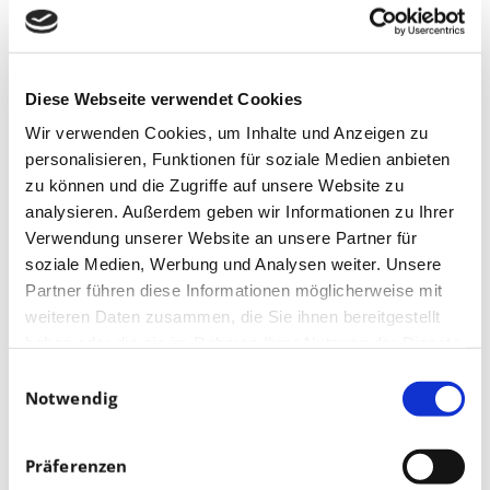
Diese Webseite verwendet Cookies
Wir verwenden Cookies, um Inhalte und Anzeigen zu
Download
personalisieren, Funktionen für soziale Medien anbieten
zu können und die Zugriffe auf unsere Website zu
analysieren. Außerdem geben wir Informationen zu Ihrer
Download
2
Verwendung unserer Website an unsere Partner für
soziale Medien, Werbung und Analysen weiter. Unsere
Dateigröße
128.20 KB
Partner führen diese Informationen möglicherweise mit
weiteren Daten zusammen, die Sie ihnen bereitgestellt
Datei-Anzahl
1
haben oder die sie im Rahmen Ihrer Nutzung der Dienste
gesammelt haben.
Einwilligungsauswahl
Erstellungsdatum
20. Oktober 2025
Notwendig
Zuletzt aktualisiert
20. Oktober 2025
Präferenzen