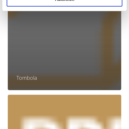
Tombola
Themen
des
Opernballs