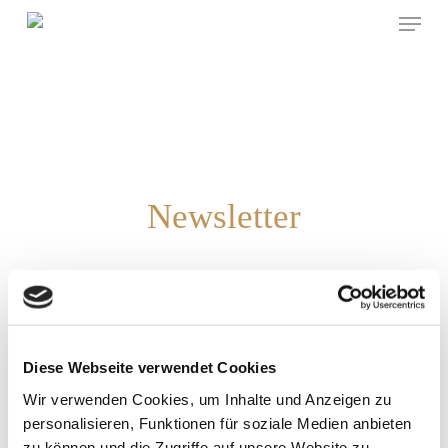
Menu
Skip
to
main
content
Newsletter
Diese Webseite verwendet Cookies
Wir verwenden Cookies, um Inhalte und Anzeigen zu
personalisieren, Funktionen für soziale Medien anbieten
zu können und die Zugriffe auf unsere Website zu